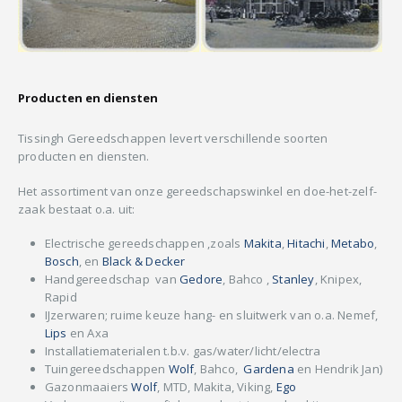
Producten en diensten
Tissingh Gereedschappen levert verschillende soorten
producten en diensten.
Het assortiment van onze gereedschapswinkel en doe-het-zelf-
zaak bestaat o.a. uit:
Electrische gereedschappen ,zoals
Makita
,
Hitachi
,
Metabo
,
Bosch
, en
Black & Decker
Handgereedschap van
Gedore
, Bahco ,
Stanley
, Knipex,
Rapid
IJzerwaren; ruime keuze hang- en sluitwerk van o.a. Nemef,
Lips
en Axa
Installatiematerialen t.b.v. gas/water/licht/electra
Tuingereedschappen
Wolf
, Bahco,
Gardena
en Hendrik Jan)
Gazonmaaiers
Wolf
, MTD, Makita, Viking,
Ego