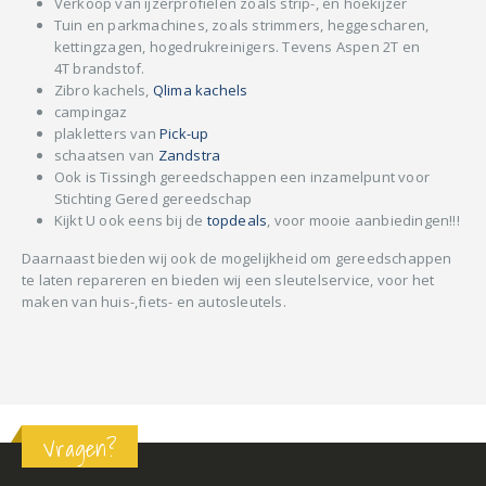
Verkoop van ijzerprofielen zoals strip-, en hoekijzer
Tuin en parkmachines, zoals strimmers, heggescharen,
kettingzagen, hogedrukreinigers. Tevens Aspen 2T en
4T brandstof.
Zibro kachels,
Qlima kachels
campingaz
plakletters van
Pick-up
schaatsen van
Zandstra
Ook is Tissingh gereedschappen een inzamelpunt voor
Stichting Gered gereedschap
Kijkt U ook eens bij de
topdeals
, voor mooie aanbiedingen!!!
Daarnaast bieden wij ook de mogelijkheid om gereedschappen
te laten repareren en bieden wij een sleutelservice, voor het
maken van huis-,fiets- en autosleutels.
Vragen?