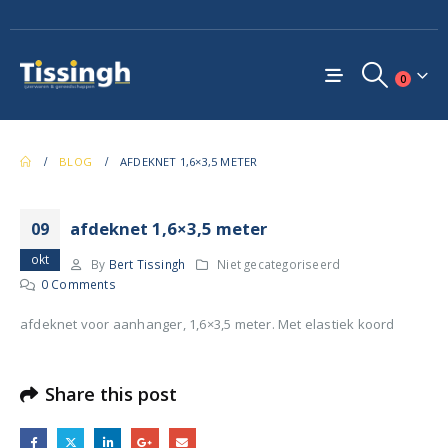
0
BLOG
AFDEKNET 1,6×3,5 METER
afdeknet 1,6×3,5 meter
09
okt
By
Bert Tissingh
Niet gecategoriseerd
0 Comments
afdeknet voor aanhanger, 1,6×3,5 meter. Met elastiek koord
Share this post