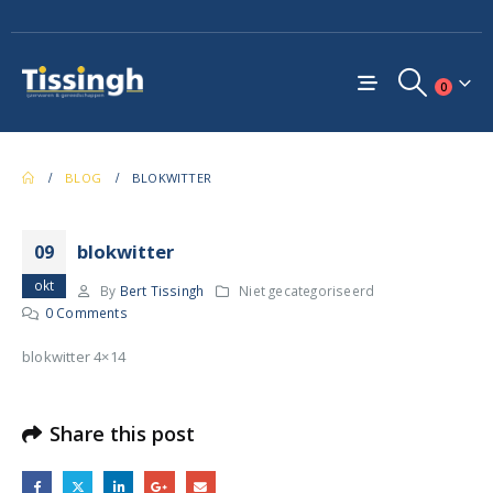
0
BLOG
BLOKWITTER
blokwitter
09
okt
By
Bert Tissingh
Niet gecategoriseerd
0 Comments
blokwitter 4×14
Share this post