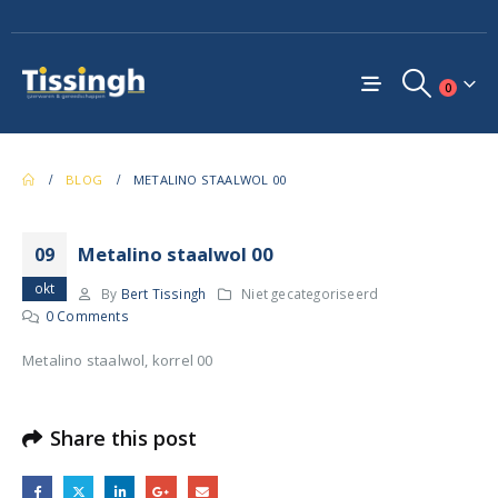
0
BLOG
METALINO STAALWOL 00
Metalino staalwol 00
09
okt
By
Bert Tissingh
Niet gecategoriseerd
0 Comments
Metalino staalwol, korrel 00
Share this post