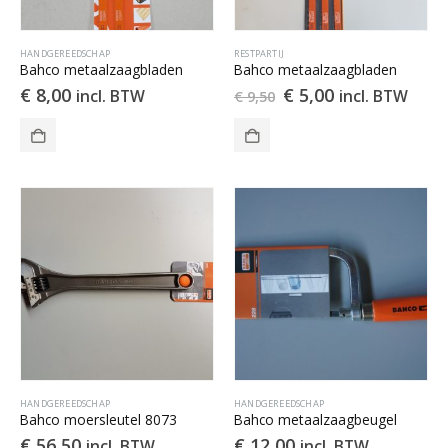
HANDGEREEDSCHAP
RESTPARTIJ
Bahco metaalzaagbladen
Bahco metaalzaagbladen
Oorspronkelijke
Huidige
€
8,00
€
5,00
incl. BTW
incl. BTW
€
9,50
prijs
prijs
was:
is:
€ 9,50.
€ 5,00.
HANDGEREEDSCHAP
HANDGEREEDSCHAP
Bahco moersleutel 8073
Bahco metaalzaagbeugel
€
56,50
€
12,00
incl. BTW
incl. BTW