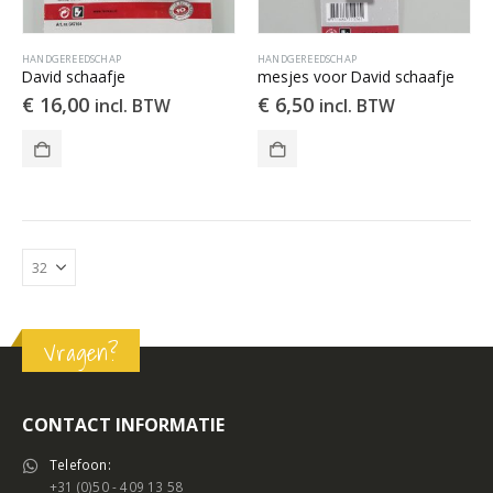
HANDGEREEDSCHAP
HANDGEREEDSCHAP
David schaafje
mesjes voor David schaafje
€
16,00
€
6,50
incl. BTW
incl. BTW
Vragen?
CONTACT INFORMATIE
Telefoon:
+31 (0)50 - 409 13 58