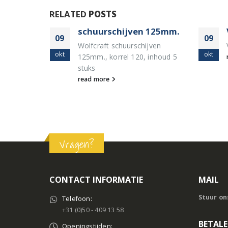
RELATED
POSTS
schuurschijven 125mm.
09
09
loden
Wolfcraft schuurschijven
okt
okt
loden, 10
125mm., korrel 120, inhoud 5
stuks
read more
Vragen?
CONTACT INFORMATIE
MAIL
Stuur on
Telefoon:
+31 (0)50 - 409 13 58
BETALE
Openingstijden: