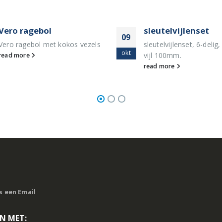
Vero ragebol
sleutelvijlenset
09
Vero ragebol met kokos vezels
sleutelvijlenset, 6-delig,
okt
vijl 100mm.
read more
read more
s een Email
N MET: