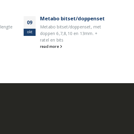
Metabo bitset/doppenset
Du
09
09
 lengte
Metabo bitset/doppenset, met
Dur
okt
okt
doppen 6,7,8,10 en 13mm. +
MN
ratel en bits
re
read more